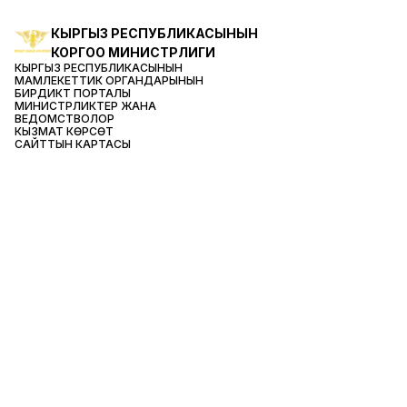
КЫРГЫЗ РЕСПУБЛИКАСЫ
НЫН
КОРГОО МИНИСТРЛИГИ
КЫРГЫЗ РЕСПУБЛИКАСЫ
НЫН
МАМЛЕКЕТТИК ОРГАНДАРЫНЫН
БИРДИКТҮҮ ПОРТАЛЫ
МИНИСТРЛИКТЕР ЖАНА
ВЕДОМСТВОЛОР
КЫЗМАТ КӨРСӨТҮҮ
САЙТТЫН КАРТАСЫ
БАЙЛАНЫШТАР
Адрес:
Яков Логвиненко көчөсү, 26
Телефон доверия:
66 44 44,
График работы:
09:00–18:00 Тыныгуу 12:30–13:30
E-mail адрес
op@mil.gov.kg