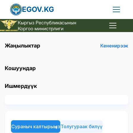
EGOV.KG
Кыргыз Республикасы
нын
Коргоо министрлиги
Жаңылыктар
Кененирээк
Кошуундар
Ишмердүүк
Сураныч калтырыңыз
Толугураак билүү