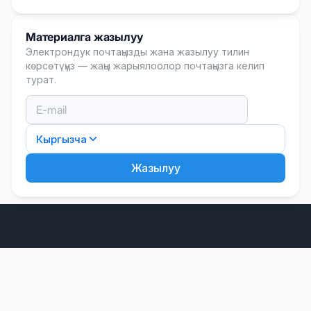
Материалга жазылуу
Электрондук почтаңызды жана жазылуу тилин
көрсөтүңүз — жаңы жарыялоолор почтаңызга келип
турат.
Кыргызча
Жазылуу