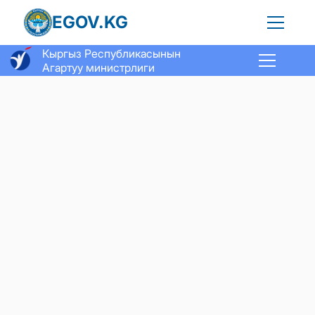
EGOV.KG
Кыргыз Республикасы
нын
Агартуу министрлиги