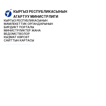
КЫРГЫЗ РЕСПУБЛИКАСЫ
НЫН
АГАРТУУ МИНИСТРЛИГИ
КЫРГЫЗ РЕСПУБЛИКАСЫ
НЫН
МАМЛЕКЕТТИК ОРГАНДАРЫНЫН
БИРДИКТҮҮ ПОРТАЛЫ
МИНИСТРЛИКТЕР ЖАНА
ВЕДОМСТВОЛОР
КЫЗМАТ КӨРСӨТҮҮ
САЙТТЫН КАРТАСЫ
БАЙЛАНЫШТАР
Министрдин кабылдамасы:
+996(312) 66-24-42
Коомдук кабылдама:
+996(312) 62-05-19
Телефон доверия:
+996(312) 62-15-20
Коррупцияны алдын алуу маселелери
боюнча: