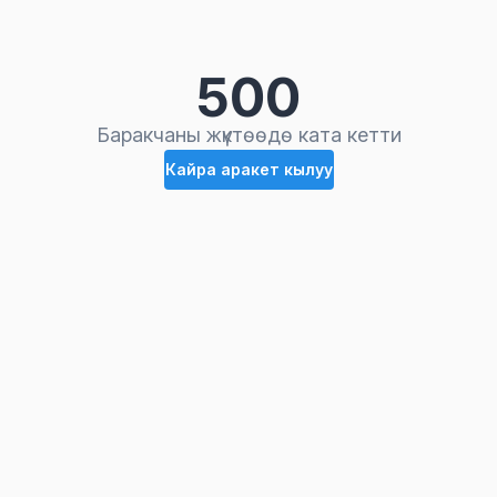
500
Баракчаны жүктөөдө ката кетти
Кайра аракет кылуу