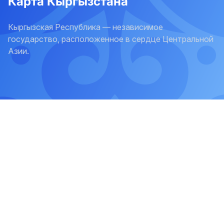
Карта Кыргызстана
Кыргызская Республика — независимое
государство, расположенное в сердце Центральной
Азии.
Таласская
область
Государственные символы
Джалал-Абадская
область