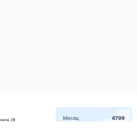
Месяц
4799
наса, 28
ты:
Неделя
1043
 Обед 12:00-13:00.
уббота, Воскресенье.
Сегодня
106