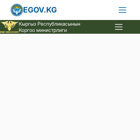
EGOV.KG
Кыргыз Республикасы
нын
Коргоо министрлиги