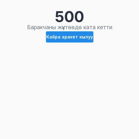
500
Баракчаны жүктөөдө ката кетти
Кайра аракет кылуу