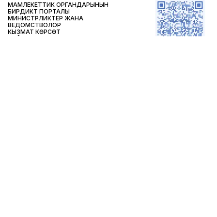
МАМЛЕКЕТТИК ОРГАНДАРЫНЫН
БИРДИКТҮҮ ПОРТАЛЫ
МИНИСТРЛИКТЕР ЖАНА
ВЕДОМСТВОЛОР
КЫЗМАТ КӨРСӨТҮҮ
САЙТТЫН КАРТАСЫ
БАЙЛАНЫШТАР
Адрес:
Яков Логвиненко көчөсү, 26
Телефон доверия:
66 44 44,
График работы:
09:00–18:00 Тыныгуу 12:30–13:30
E-mail адрес
op@mil.gov.kg
Айына
6554
Жумада
1337
Бүгүн
77