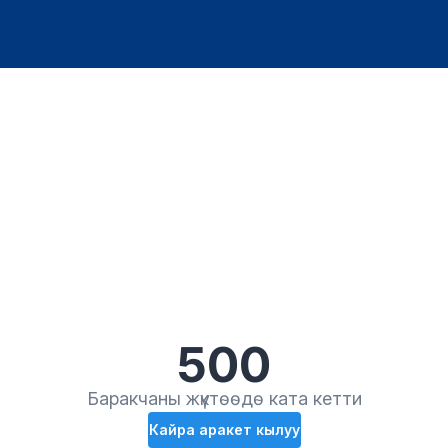
500
Баракчаны жүктөөдө ката кетти
Кайра аракет кылуу