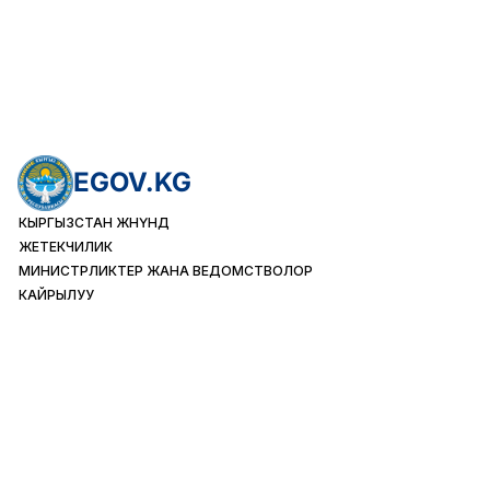
EGOV.KG
КЫРГЫЗСТАН ЖӨНҮНДӨ
ЖЕТЕКЧИЛИК
МИНИСТРЛИКТЕР ЖАНА ВЕДОМСТВОЛОР
КАЙРЫЛУУ
КЫЗМАТ КӨРСӨТҮҮ
ЖЕКЕ ЖАКТАР
ЮРИДИКАЛЫК ЖАКТАР
ЧЕТ ЭЛДИК ЖАРАНДАР
Айына
65172
Жумада
16607
Бүгүн
1329